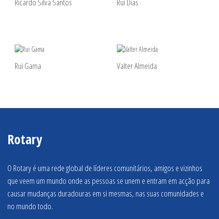
Ricardo Silva Santos
Rui Dias
Rui Gama
Valter Almeida
Rotary
O Rotary é uma rede global de líderes comunitários, amigos e vizinhos
que veem um mundo onde as pessoas se unem e entram em acção para
causar mudanças duradouras em si mesmas, nas suas comunidades e
no mundo todo.